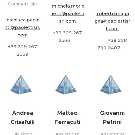
Commerciale
michela.moric
hetti@paoletti
roberto.maga
gianluca.paole
srl.com
gna@paolettisr
tti@paolettisrl.
l.com
+39 329 267
com
2566
+39 338
+39 329 267
739 0407
2569
Andrea
Matteo
Giovanni
Crisafulli
Ferracuti
Petrini
Divisione
Assistenza
Assistenza