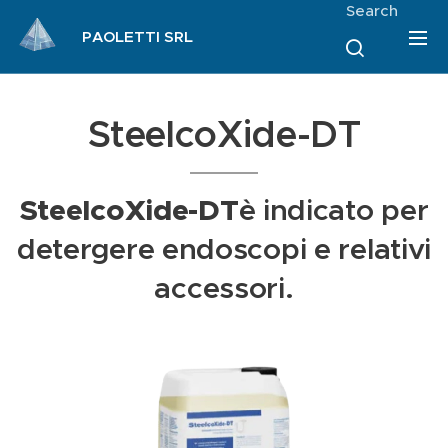
Search
PAOLETTI SRL
SteelcoXide-DT
SteelcoXide-DT
è indicato per
detergere endoscopi e relativi
accessori.